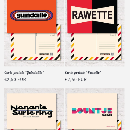
Carte postale "Guindaille"
Carte postale "Rawette"
Prix
€2,50 EUR
Prix
€2,50 EUR
habituel
habituel