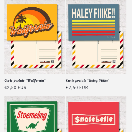
Carte postale "Walifornia"
Carte postale "Haley Fiiike"
Prix
€2,50 EUR
Prix
€2,50 EUR
habituel
habituel