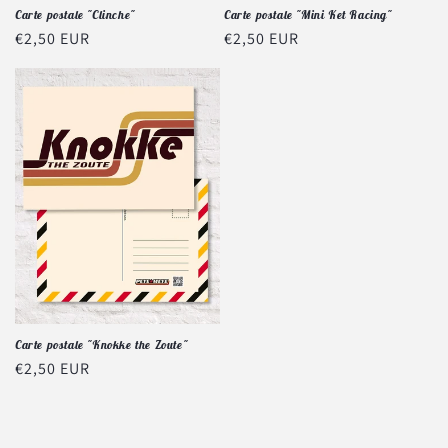
Carte postale "Clinche"
Carte postale "Mini Ket Racing"
Prix
€2,50 EUR
Prix
€2,50 EUR
habituel
habituel
Carte postale "Knokke the Zoute"
Prix
€2,50 EUR
habituel