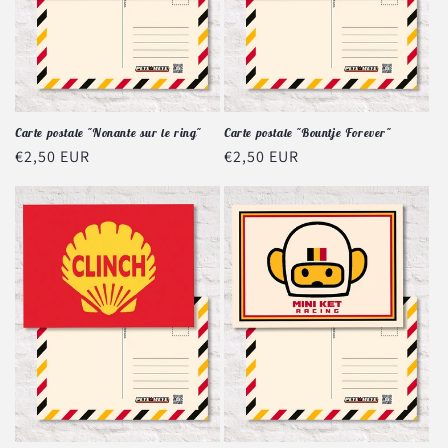
Carte postale "Nonante sur le ring"
Carte postale "Bountje Forever"
Prix
€2,50 EUR
Prix
€2,50 EUR
habituel
habituel