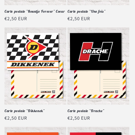
Carte postale "Bountje Forever" Coeur
Carte postale "Une fois"
Prix
€2,50 EUR
Prix
€2,50 EUR
habituel
habituel
Carte postale "Dikkenek"
Carte postale "Drache"
Prix
€2,50 EUR
Prix
€2,50 EUR
habituel
habituel