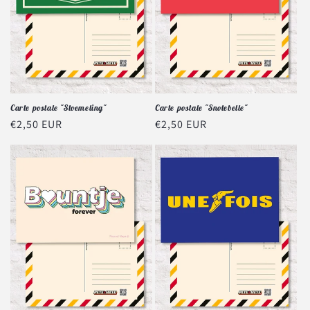
Carte postale "Stoemeling"
Carte postale "Snotebelle"
Prix
€2,50 EUR
Prix
€2,50 EUR
habituel
habituel