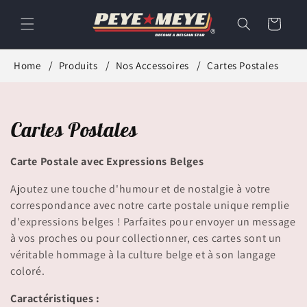
et
passer
Panier
au
contenu
Home
Produits
Nos Accessoires
Cartes Postales
C
Cartes Postales
o
Carte Postale avec Expressions Belges
l
Ajoutez une touche d'humour et de nostalgie à votre
l
correspondance avec notre carte postale unique remplie
d'expressions belges ! Parfaites pour envoyer un message
e
à vos proches ou pour collectionner, ces cartes sont un
véritable hommage à la culture belge et à son langage
c
coloré.
t
Caractéristiques :