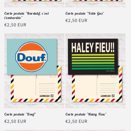
Carte postale "Bardahf, c'est
Carte postale "Volle Gaz"
l'embardée"
Prix
€2,50 EUR
Prix
€2,50 EUR
habituel
habituel
Carte postale "Douf"
Carte postale "Haley Fieu"
Prix
€2,50 EUR
Prix
€2,50 EUR
habituel
habituel