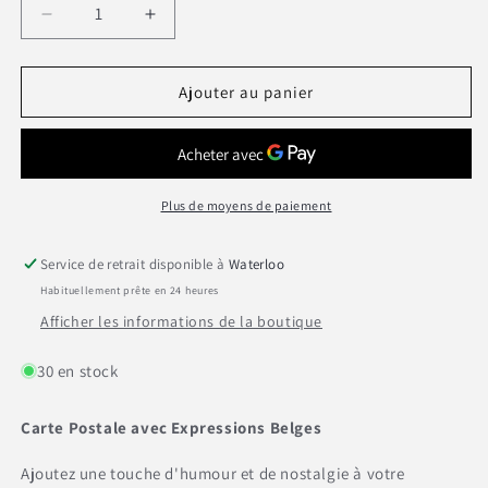
Réduire
Augmenter
la
la
quantité
quantité
de
de
Ajouter au panier
Carte
Carte
postale
postale
&quot;Mini
&quot;Mini
Ket
Ket
Racing&quot;
Racing&quot;
Plus de moyens de paiement
Service de retrait disponible à
Waterloo
Habituellement prête en 24 heures
Afficher les informations de la boutique
30 en stock
Carte Postale avec Expressions Belges
Ajoutez une touche d'humour et de nostalgie à votre