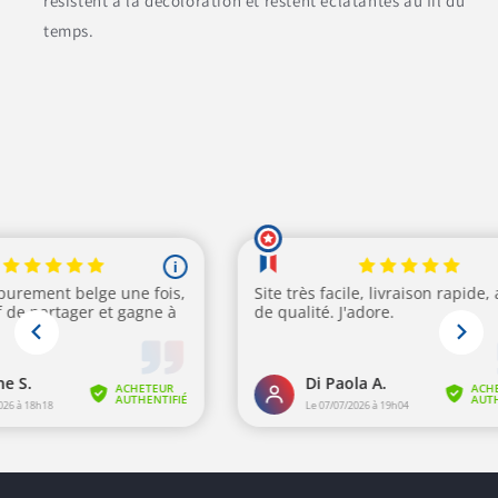
résistent à la décoloration et restent éclatantes au fil du
temps.