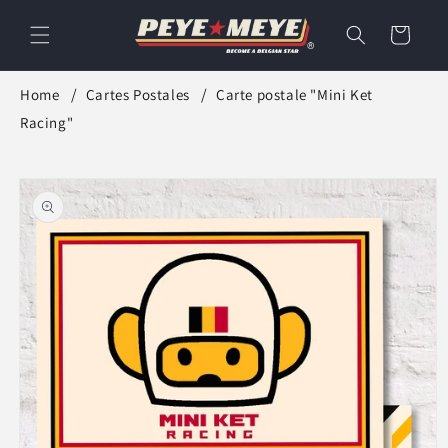
et
passer
Panier
au
contenu
Home
Cartes Postales
Carte postale "Mini Ket
Racing"
Passer aux
informations
produits