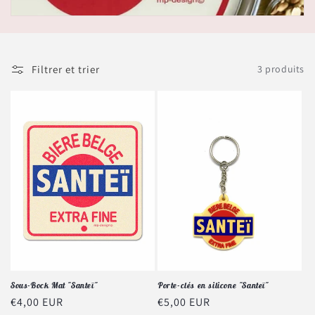
Filtrer et trier
3 produits
Sous-Bock Mat "Santeï"
Porte-clés en silicone "Santeï"
Prix
€4,00 EUR
Prix
€5,00 EUR