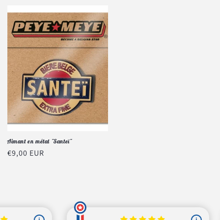
habituel
habituel
Aimant en métal "Santeï"
Prix
€9,00 EUR
habituel