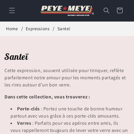
et
passer
Panier
au
contenu
Home
Expressions
Santeï
C
Santeï
o
Cette expression, souvent utilisée pour trinquer, reflète
l
parfaitement notre amour pour les moments partagés et
les rires autour d'un bon verre.
l
Dans cette collection, vous trouverez :
e
Porte-clés
: Portez une touche de bonne humeur
c
partout avec vous grâce à ces porte-clés amusants.
Verres
: Parfaits pour vos apéros entre amis, ils
t
vous rappelleront toujours de lever votre verre avec un