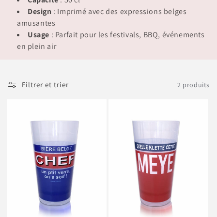
i
Design
: Imprimé avec des expressions belges
o
amusantes
Usage
: Parfait pour les festivals, BBQ, événements
n
en plein air
:
Filtrer et trier
2 produits