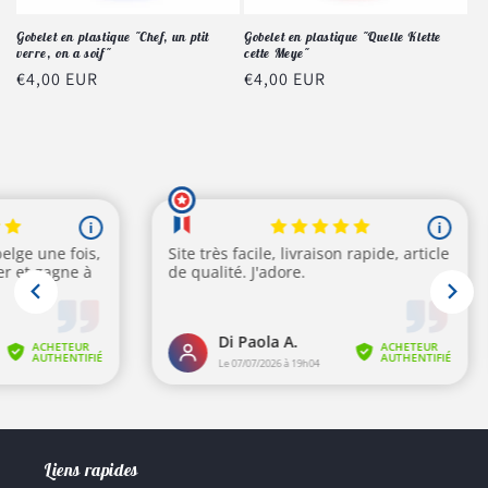
Gobelet en plastique "Chef, un ptit
Gobelet en plastique "Quelle Klette
verre, on a soif"
cette Meye"
Prix
€4,00 EUR
Prix
€4,00 EUR
habituel
habituel
Liens rapides