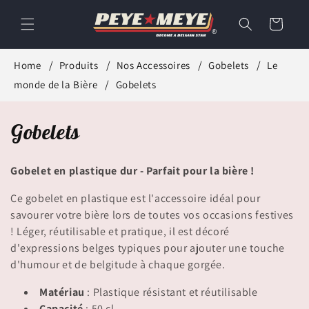
et
passer
Panier
au
contenu
Home
Produits
Nos Accessoires
Gobelets
Le
monde de la Bière
Gobelets
C
Gobelets
o
Gobelet en plastique dur - Parfait pour la bière !
l
Ce gobelet en plastique est l'accessoire idéal pour
l
savourer votre bière lors de toutes vos occasions festives
! Léger, réutilisable et pratique, il est décoré
e
d'expressions belges typiques pour ajouter une touche
c
d'humour et de belgitude à chaque gorgée.
t
Matériau
: Plastique résistant et réutilisable
Capacité
: 50 cl