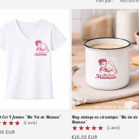
Trier par :
rt Col V femme "Ma Vie de Maman"
Mug vintage en céramique "Ma vie de
★★★★
★★★★
Maman"
(1 avis)
★★★★★
★★★★★
(1 avis)
00 EUR
Prix
€16,50 EUR