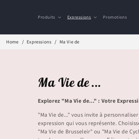
et
passer
au
Produits
Expressions
Promotions
contenu
Home
Expressions
Ma Vie de
C
Ma Vie de ...
o
Explorez "Ma Vie de..." : Votre Expres
l
"Ma Vie de..." vous invite à personnaliser
expression qui vous représente. Choisi
l
"Ma Vie de Brusseleir" ou "Ma Vie de Cycl