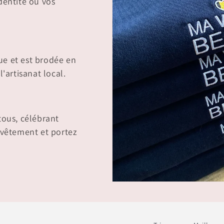
dentité ou vos
ue et est brodée en
'artisanat local.
tous, célébrant
 vêtement et portez