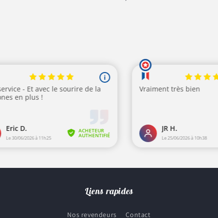
tuel
habituel
Liens rapides
Nos revendeurs
Contact