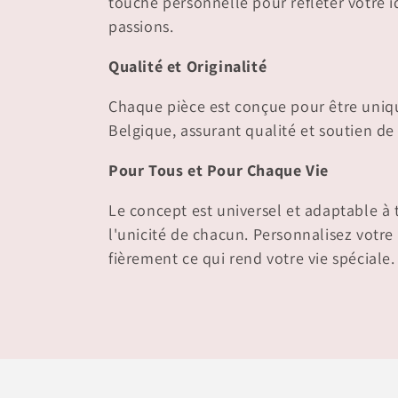
touche personnelle pour refléter votre i
e
passions.
c
Qualité et Originalité
t
Chaque pièce est conçue pour être uniq
Belgique, assurant qualité et soutien de l
i
Pour Tous et Pour Chaque Vie
o
Le concept est universel et adaptable à 
l'unicité de chacun. Personnalisez votre
n
fièrement ce qui rend votre vie spéciale.
: