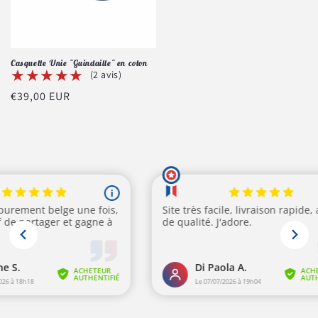
Casquette Unie "Guindaille" en coton
★★★★★
★★★★★
(2 avis)
Prix
€39,00 EUR
habituel