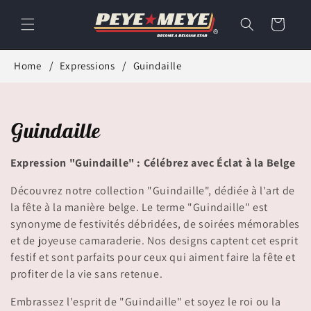
et
passer
Panier
au
contenu
Home
Expressions
Guindaille
C
Guindaille
o
Expression "Guindaille" : Célébrez avec Éclat à la Belge
l
Découvrez notre collection "Guindaille", dédiée à l'art de
l
la fête à la manière belge. Le terme "Guindaille" est
synonyme de festivités débridées, de soirées mémorables
e
et de joyeuse camaraderie. Nos designs captent cet esprit
festif et sont parfaits pour ceux qui aiment faire la fête et
c
profiter de la vie sans retenue.
t
Embrassez l'esprit de "Guindaille" et soyez le roi ou la