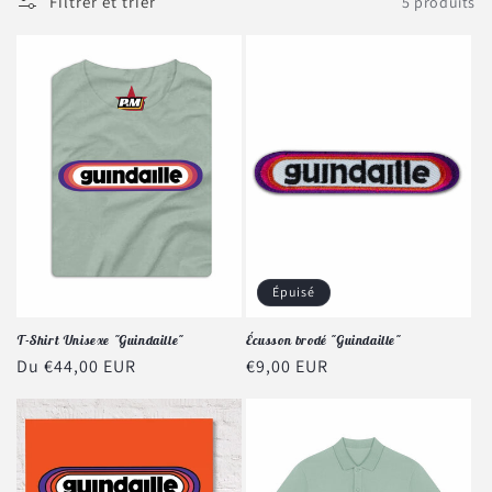
Filtrer et trier
5 produits
Épuisé
T-Shirt Unisexe "Guindaille"
Écusson brodé "Guindaille"
Prix
Du €44,00 EUR
Prix
€9,00 EUR
habituel
habituel