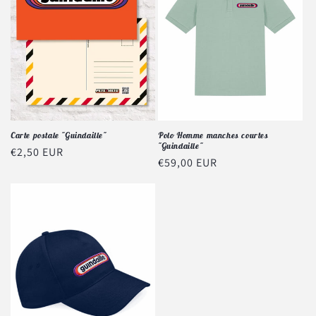
Carte postale "Guindaille"
Polo Homme manches courtes
"Guindaille"
Prix
€2,50 EUR
Prix
€59,00 EUR
habituel
habituel