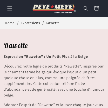
et
passer
Panier
au
contenu
Home
Expressions
Rawette
C
Rawette
o
Expression "Rawette" : Un Petit Plus à la Belge
l
Découvrez notre ligne de produits "Rawette", inspirée par
l
le charmant terme belge qui évoque l'ajout d'un petit
quelque chose en plus, comme une poignée de frites
e
supplémentaire. Cette collection célèbre l'idée
d'abondance et de générosité, avec une touche d'humour
c
belge.
t
Adoptez l'esprit de "Rawette" et laissez chaque jour vous