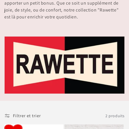
i
apporter un petit bonus. Que ce soit un supplément de
joie, de style, ou de confort, notre collection "Rawette"
o
est là pour enrichir votre quotidien.
n
:
Filtrer et trier
2 produits