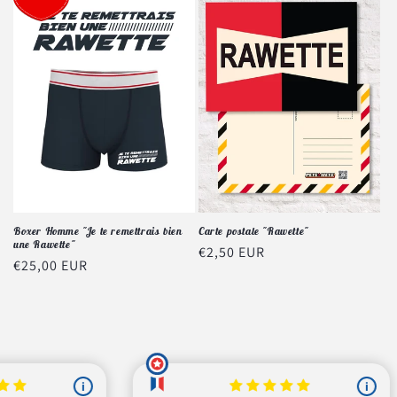
Boxer Homme "Je te remettrais bien
Carte postale "Rawette"
une Rawette"
Prix
€2,50 EUR
Prix
€25,00 EUR
habituel
habituel