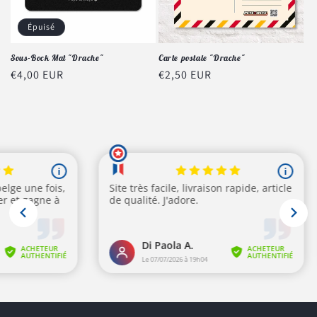
Épuisé
Sous-Bock Mat "Drache"
Carte postale "Drache"
Prix
€4,00 EUR
Prix
€2,50 EUR
habituel
habituel