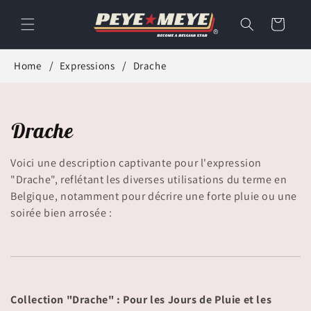
et
passer
Panier
au
contenu
Home
Expressions
Drache
C
Drache
o
Voici une description captivante pour l'expression
l
"Drache", reflétant les diverses utilisations du terme en
Belgique, notamment pour décrire une forte pluie ou une
l
soirée bien arrosée :
e
c
t
Collection "Drache" : Pour les Jours de Pluie et les