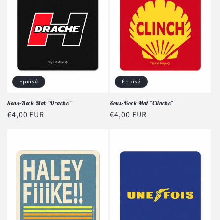
Épuisé
Épuisé
Sous-Bock Mat "Drache"
Sous-Bock Mat "Clinche"
Prix
€4,00 EUR
Prix
€4,00 EUR
habituel
habituel