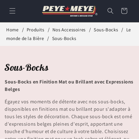
et
passer
Panier
au
contenu
Home
Produits
Nos Accessoires
Sous-Bocks
Le
monde de la Bière
Sous-Bocks
C
Sous-Bocks
o
Sous-Bocks en Finition Mat ou Brillant avec Expressions
l
Belges
l
Égayez vos moments de détente avec nos sous-bocks,
disponibles en finitions mat ou brillant pour s'adapter à
e
tous les styles de décoration. Chaque sous-bock est orné
d'expressions belges pleines d'esprit, apportant une
c
touche d'humour et de culture à votre table. Choisissez
entre une finition mat pour un look sobre et élégant, ou