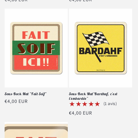
habituel
habituel
Sous-Bock Mat "Fait Soif"
Sous-Bock Mat"Bardhaf, c'est
l'embardée"
Prix
€4,00 EUR
★★★★★
★★★★★
(1 avis)
habituel
Prix
€4,00 EUR
habituel