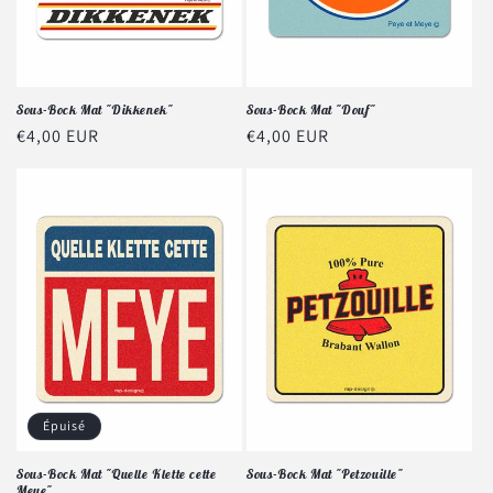
Sous-Bock Mat "Dikkenek"
Sous-Bock Mat "Douf"
Prix
€4,00 EUR
Prix
€4,00 EUR
habituel
habituel
Épuisé
Sous-Bock Mat "Quelle Klette cette
Sous-Bock Mat "Petzouille"
Meye"