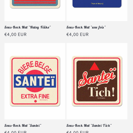
Sous-Bock Mat "Haley Fiiike"
Sous-Bock Mat "une fois"
Prix
€4,00 EUR
Prix
€4,00 EUR
habituel
habituel
Sous-Bock Mat "Santeï"
Sous-Bock Mat "Santeï Tich"
Prix
€4,00 EUR
Prix
€4,00 EUR