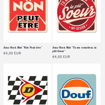
Sous-Bock Mat "Nôn Peut-être"
Sous-Bock Mat "Tu me remettras la
ptit Soeur"
Prix
€4,00 EUR
Prix
€4,00 EUR
habituel
habituel