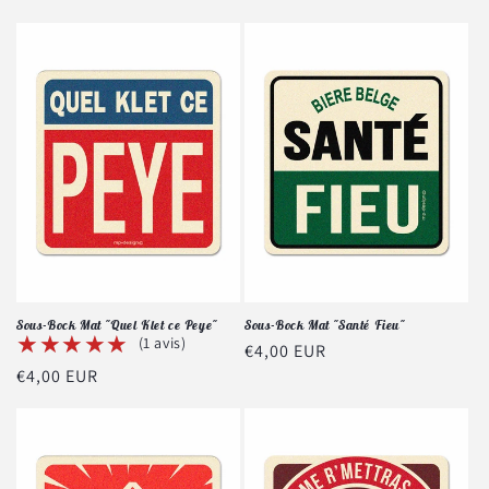
Sous-Bock Mat "Quel Klet ce Peye"
Sous-Bock Mat "Santé Fieu"
★★★★★
★★★★★
(1 avis)
Prix
€4,00 EUR
Prix
€4,00 EUR
habituel
habituel