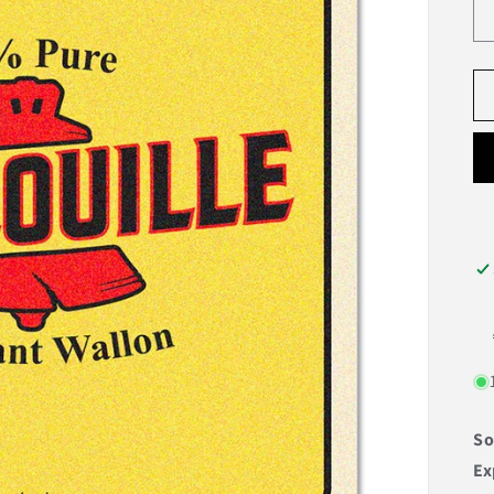
So
Ex