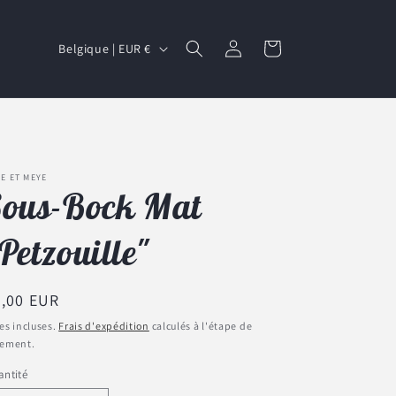
P
Connexion
Panier
Belgique | EUR €
a
y
s
/
r
E ET MEYE
ous-Bock Mat
é
g
Petzouille"
i
o
ix
4,00 EUR
n
bituel
es incluses.
Frais d'expédition
calculés à l'étape de
iement.
ntité