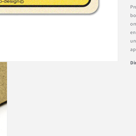
Pr
bo
or
en
un
ap
Di