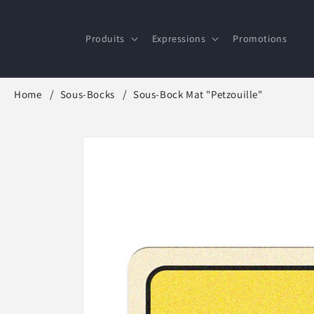
et
passer
au
Produits
Expressions
Promotions
contenu
Home
Sous-Bocks
Sous-Bock Mat "Petzouille"
Passer aux
informations
produits