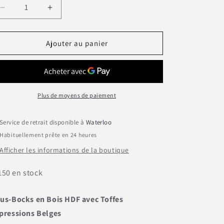
Réduire
Augmenter
la
la
quantité
quantité
de
de
Ajouter au panier
Sous-
Sous-
Bock
Bock
Mat
Mat
&quot;Petzouille&quot;
&quot;Petzouille&quot;
Plus de moyens de paiement
Service de retrait disponible à
Waterloo
Habituellement prête en 24 heures
Afficher les informations de la boutique
150 en stock
us-Bocks en Bois HDF avec Toffes
pressions Belges