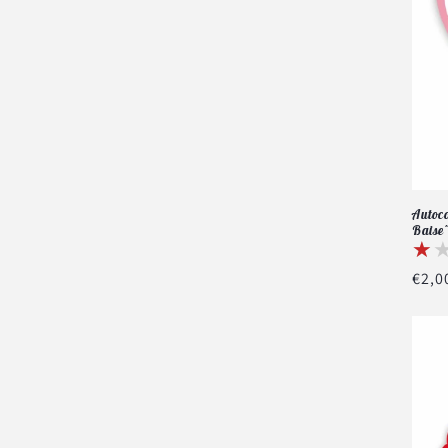
Autoco
Baise
★
★
Prix
€2,0
habi