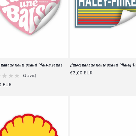
llant de haute qualité "Fais-moi une
Autocollant de haute qualité "Haley Fi
"
Prix
€2,00 EUR
★★★★
★★★★
(1 avis)
habituel
0 EUR
tuel