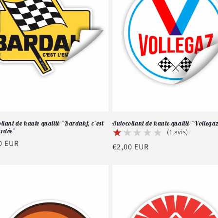
llant de haute qualité "Bardahf, c'est
Autocollant de haute qualité "Vollega
★★★★★
★★★★★
ardée"
(1 avis)
0 EUR
Prix
€2,00 EUR
tuel
habituel