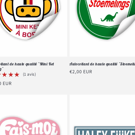
llant de haute qualité "Mini Ket
Autocollant de haute qualité "Stoemel
g"
Prix
€2,00 EUR
★★★★
★★★★
(1 avis)
habituel
0 EUR
tuel