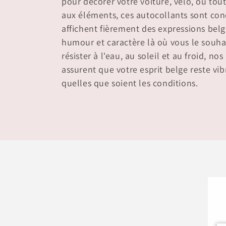
pour décorer votre voiture, vélo, ou tou
e
aux éléments, ces autocollants sont conç
affichent fièrement des expressions bel
c
humour et caractère là où vous le souha
résister à l'eau, au soleil et au froid, no
t
assurent que votre esprit belge reste vibr
quelles que soient les conditions.
i
o
n
: