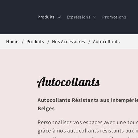
et
passer
au
Produits
Expressions
Promotions
contenu
Home
Produits
Nos Accessoires
Autocollants
C
Autocollants
o
Autocollants Résistants aux Intempéri
Belges
l
Personnalisez vos espaces avec une tou
l
grâce à nos autocollants résistants aux i