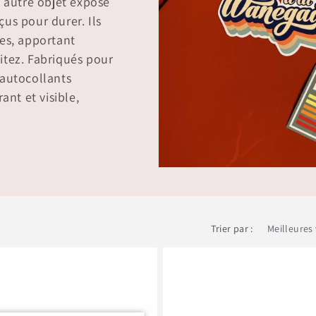
t autre objet exposé
us pour durer. Ils
ges, apportant
itez. Fabriqués pour
s autocollants
ant et visible,
Trier par :