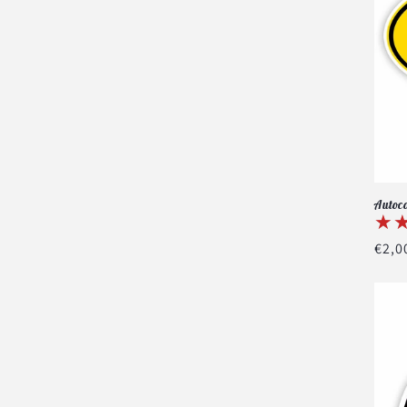
Autoco
★
★
Prix
€2,0
habi