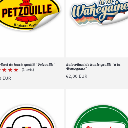
llant de haute qualité "Petzouille"
Autocollant de haute qualité "à la
★★★★
★★★★
Wanegaine"
(1 avis)
Prix
€2,00 EUR
0 EUR
habituel
tuel