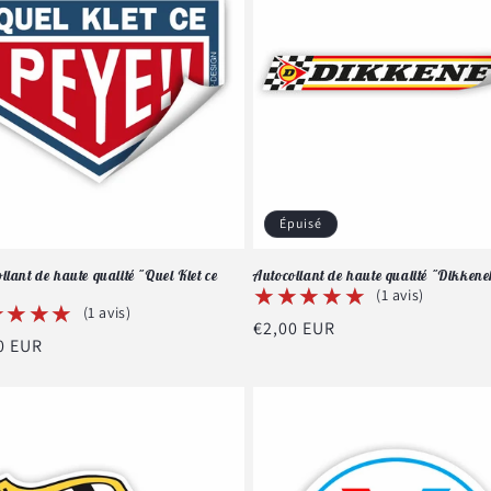
Épuisé
llant de haute qualité "Quel Klet ce
Autocollant de haute qualité "Dikkene
★★★★★
★★★★★
(1 avis)
★★★★
★★★★
(1 avis)
Prix
€2,00 EUR
0 EUR
habituel
tuel