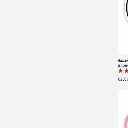
Autoco
Racin
★
★
Prix
€2,0
habi