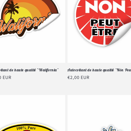
llant de haute qualité "Walifornia"
Autocollant de haute qualité "Nôn Peu
0 EUR
Prix
€2,00 EUR
tuel
habituel