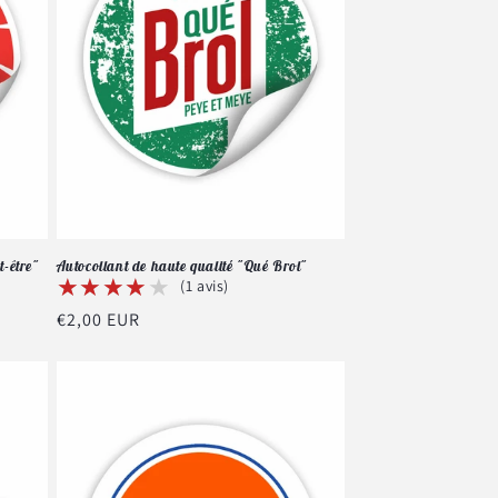
t-être"
Autocollant de haute qualité "Qué Brol"
★★★★★
★★★★★
(1 avis)
Prix
€2,00 EUR
habituel