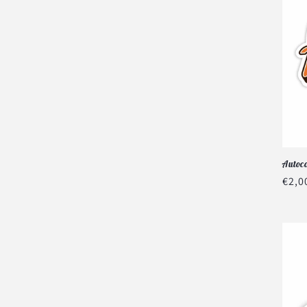
Autoco
Prix
€2,0
habi