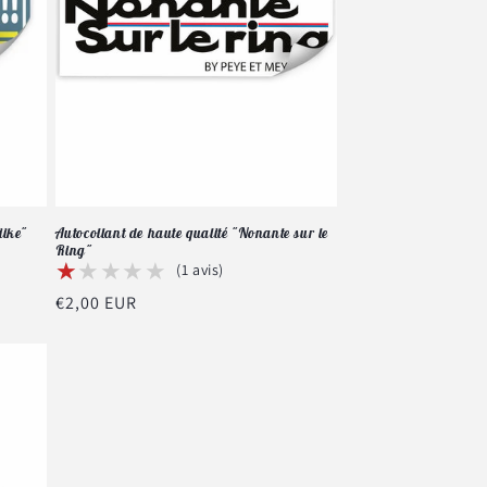
iike"
Autocollant de haute qualité "Nonante sur le
Ring"
★★★★★
★★★★★
(1 avis)
Prix
€2,00 EUR
habituel