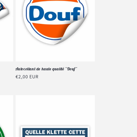
Autocollant de haute qualité "Douf"
Prix
€2,00 EUR
habituel