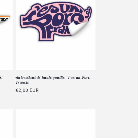
k"
Autocollant de haute qualité "T'es un Porc
Francis"
Prix
€2,00 EUR
habituel