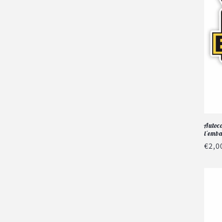
Autoco
l'emb
Prix
€2,0
habi