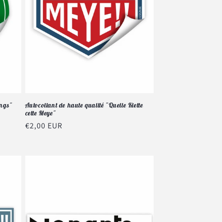
ings"
Autocollant de haute qualité "Quelle Klette
cette Meye"
Prix
€2,00 EUR
habituel