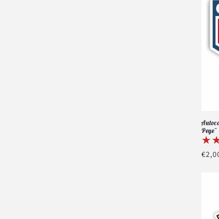
Autoco
Peye"
★
★
Prix
€2,0
habi