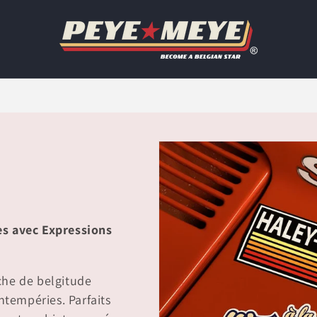
es avec Expressions
che de belgitude
ntempéries. Parfaits