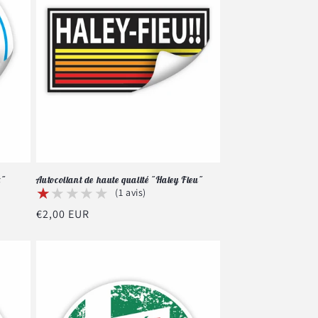
z"
Autocollant de haute qualité "Haley Fieu"
★★★★★
★★★★★
(1 avis)
Prix
€2,00 EUR
habituel