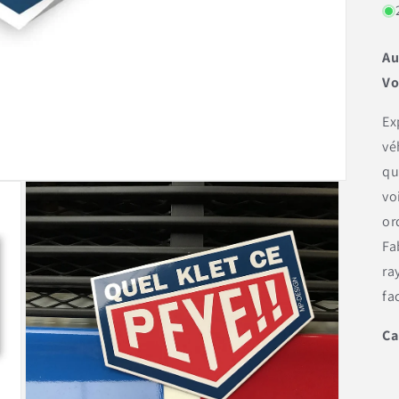
Au
Vo
Ex
vé
qu
vo
or
Fa
ra
fa
Ca