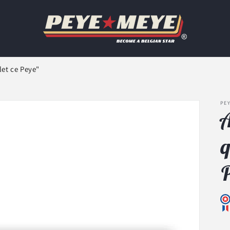
let ce Peye"
PEY
A
q
P