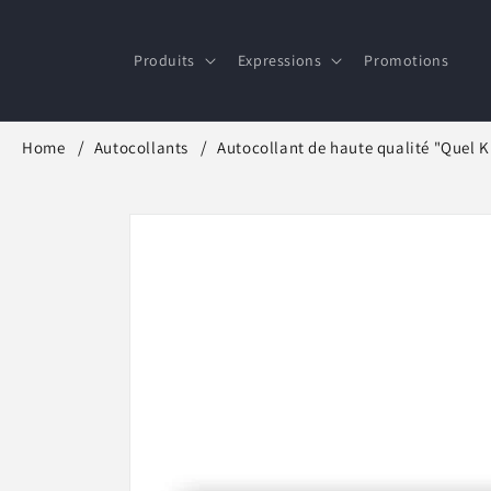
et
passer
au
Produits
Expressions
Promotions
contenu
Home
Autocollants
Autocollant de haute qualité "Quel K
Passer aux
informations
produits