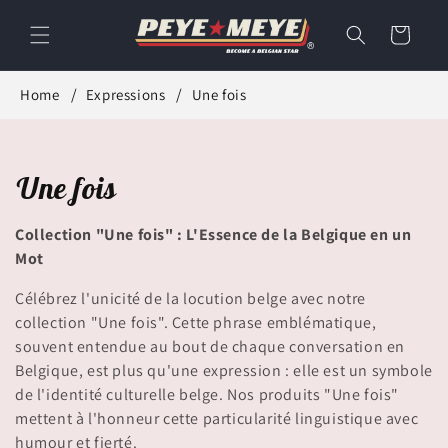
et
passer
Panier
au
contenu
Home
Expressions
Une fois
C
Une fois
o
Collection "Une fois" : L'Essence de la Belgique en un
l
Mot
l
Célébrez l'unicité de la locution belge avec notre
collection "Une fois". Cette phrase emblématique,
e
souvent entendue au bout de chaque conversation en
Belgique, est plus qu'une expression : elle est un symbole
c
de l'identité culturelle belge. Nos produits "Une fois"
t
mettent à l'honneur cette particularité linguistique avec
humour et fierté.