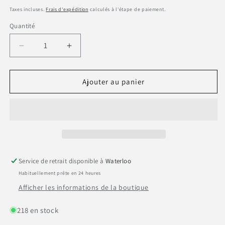
habituel
Taxes incluses.
Frais d'expédition
calculés à l'étape de paiement.
Quantité
Réduire
Augmenter
la
la
quantité
quantité
de
de
Ajouter au panier
Autocollant
Autocollant
de
de
haute
haute
qualité
qualité
&quot;à
&quot;à
la
la
Wanegaine&quot;
Wanegaine&quot;
Service de retrait disponible à
Waterloo
Habituellement prête en 24 heures
Afficher les informations de la boutique
218 en stock