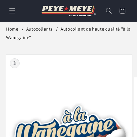
et
passer
Panier
au
contenu
Home
Autocollants
Autocollant de haute qualité "à la
Wanegaine"
Passer aux
informations
produits