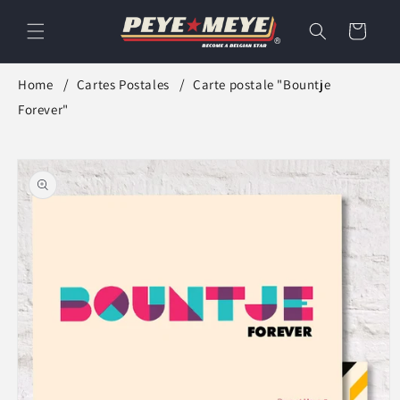
et
passer
Panier
au
contenu
Home
Cartes Postales
Carte postale "Bountje
Forever"
Passer aux
informations
produits