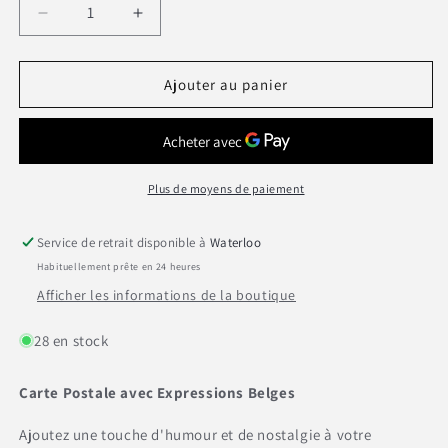
Réduire
Augmenter
la
la
quantité
quantité
de
de
Ajouter au panier
Carte
Carte
postale
postale
&quot;Bountje
&quot;Bountje
Forever&quot;
Forever&quot;
Plus de moyens de paiement
Service de retrait disponible à
Waterloo
Habituellement prête en 24 heures
Afficher les informations de la boutique
28 en stock
Carte Postale avec Expressions Belges
Ajoutez une touche d'humour et de nostalgie à votre