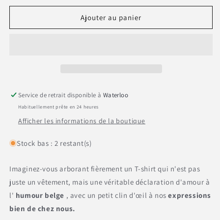
quantité
quantité
de
de
Ajouter au panier
T-
T-
Shirt
Shirt
Unisexe
Unisexe
&quot;Tu
&quot;Tu
me
me
r&#39;mettras
r&#39;mettras
la
la
Service de retrait disponible à
Waterloo
Ptit&#39;
Ptit&#39;
Habituellement prête en 24 heures
Soeur&quot;
Soeur&quot;
Afficher les informations de la boutique
Stock bas : 2 restant(s)
Imaginez-vous arborant fièrement un T-shirt qui n'est pas
juste un vêtement, mais une véritable déclaration d'amour à
l'
humour belge
, avec un petit clin d'œil à nos
expressions
bien de chez nous.