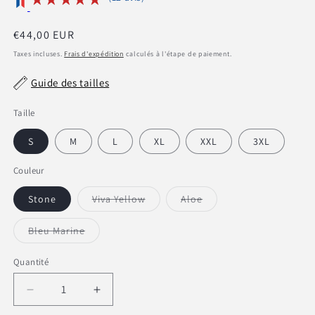
Prix
€44,00 EUR
habituel
Taxes incluses.
Frais d'expédition
calculés à l'étape de paiement.
Guide des tailles
Taille
S
M
L
XL
XXL
3XL
Couleur
Stone
Viva Yellow
Aloe
Variante
Variante
épuisée
épuisée
ou
ou
Bleu Marine
indisponible
indisponible
Variante
épuisée
ou
Quantité
indisponible
Réduire
Augmenter
la
la