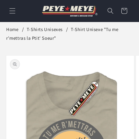
et
passer
Panier
au
contenu
Home
T-Shirts Unisexes
T-Shirt Unisexe "Tu me
r'mettras la Ptit' Soeur"
Passer aux
informations
produits