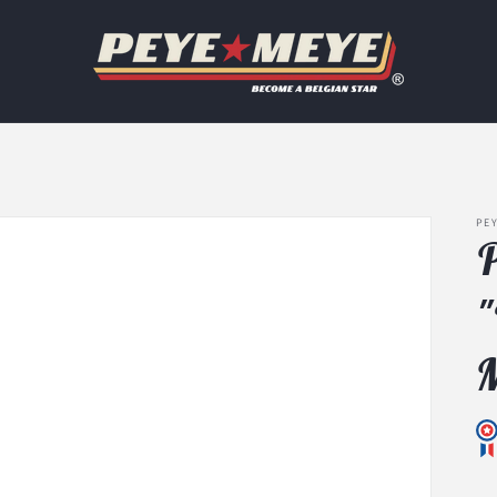
PEY
P
"