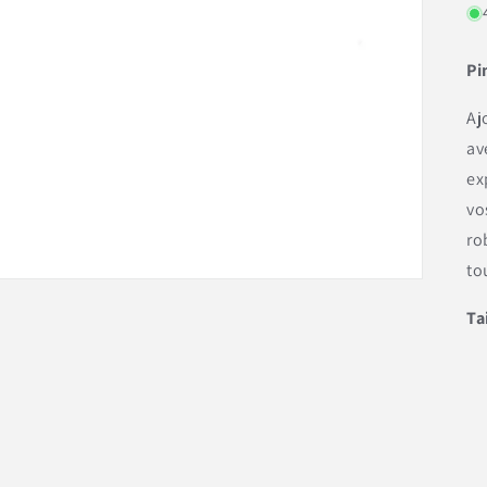
Pi
Aj
av
ex
vo
ro
to
Ta