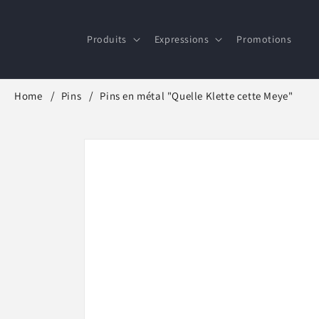
et
passer
au
Produits
Expressions
Promotions
contenu
Home
Pins
Pins en métal "Quelle Klette cette Meye"
Passer aux
informations
produits