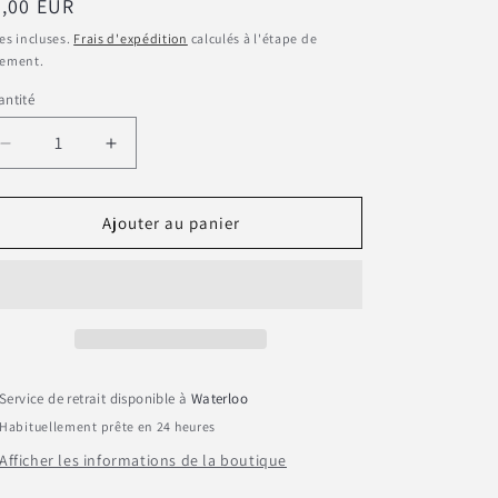
ix
5,00 EUR
bituel
es incluses.
Frais d'expédition
calculés à l'étape de
iement.
ntité
Réduire
Augmenter
la
la
quantité
quantité
de
de
Ajouter au panier
Pins
Pins
en
en
métal
métal
&quot;Quelle
&quot;Quelle
Klette
Klette
cette
cette
Meye&quot;
Meye&quot;
Service de retrait disponible à
Waterloo
Habituellement prête en 24 heures
Afficher les informations de la boutique