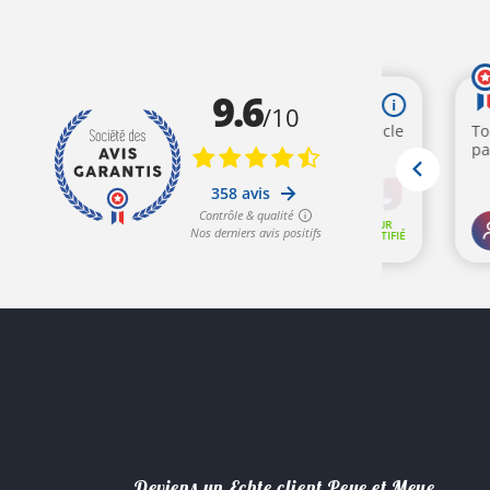
Deviens un Echte client Peye et Meye