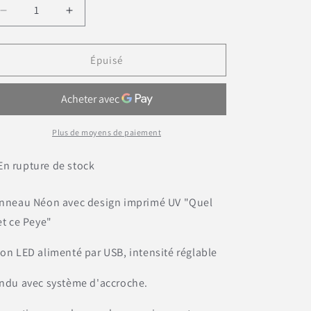
Réduire
Augmenter
la
la
quantité
quantité
de
de
Épuisé
Panneau
Panneau
Néon
Néon
&quot;Quel
&quot;Quel
Klet
Klet
ce
ce
Plus de moyens de paiement
Peye&quot;
Peye&quot;
En rupture de stock
nneau Néon avec design imprimé UV "Quel
et ce Peye"
on LED alimenté par USB, intensité réglable
ndu avec système d'accroche.