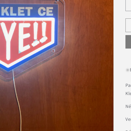
Pa
Kl
Né
Ve