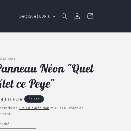
P
Connexion
Panier
Belgique | EUR €
a
y
s
/
r
E ET MEYE
anneau Néon "Quel
é
g
let ce Peye"
i
o
ix
59,00 EUR
Épuisé
n
bituel
es incluses.
Frais d'expédition
calculés à l'étape de
iement.
ntité