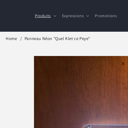
et
passer
au
Produits
Expressions
Promotions
contenu
Home
Panneau Néon "Quel Klet ce Peye"
Passer aux
informations
produits