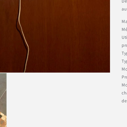
Dé
au
Ma
Mé
Ut
pr
Ty
Ty
Mo
Pr
Mo
ch
de