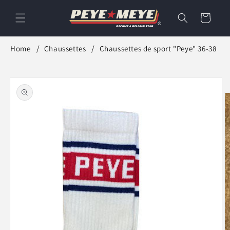
et
passer
Panier
au
contenu
Home
Chaussettes
Chaussettes de sport "Peye" 36-38
Passer aux
informations
produits