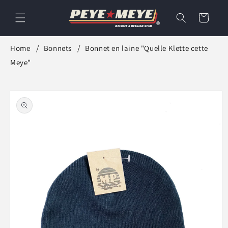
et
passer
Panier
au
contenu
Home
Bonnets
Bonnet en laine "Quelle Klette cette
Meye"
Passer aux
informations
produits