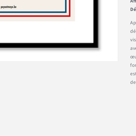
Af
Dé
Ap
dé
vi
av
œu
fo
es
de