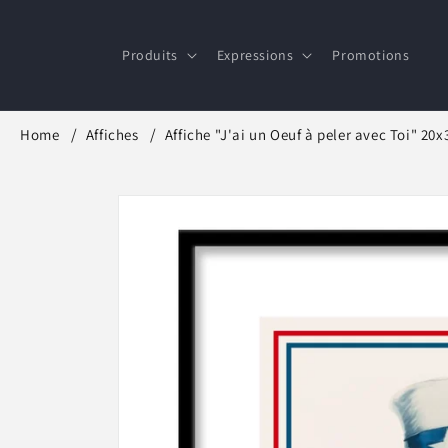
et
passer
au
Produits
Expressions
Promotions
contenu
Home
Affiches
Affiche "J'ai un Oeuf à peler avec Toi" 20
Passer aux
informations
produits