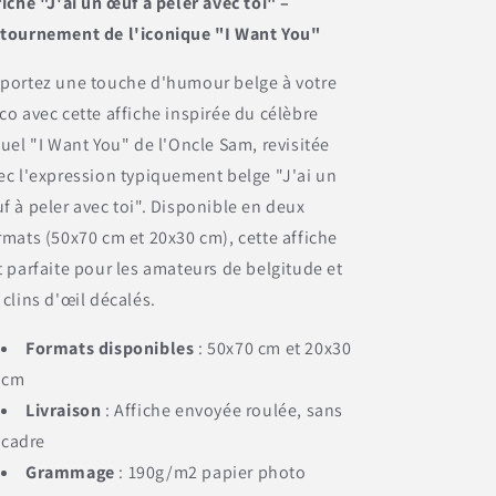
fiche "J'ai un œuf à peler avec toi" –
tournement de l'iconique "I Want You"
portez une touche d'humour belge à votre
co avec cette affiche inspirée du célèbre
suel "I Want You" de l'Oncle Sam, revisitée
ec l'expression typiquement belge "J'ai un
f à peler avec toi". Disponible en deux
rmats (50x70 cm et 20x30 cm), cette affiche
t parfaite pour les amateurs de belgitude et
 clins d'œil décalés.
Formats disponibles
: 50x70 cm et 20x30
cm
Livraison
: Affiche envoyée roulée, sans
cadre
Grammage
: 190g/m2 papier photo