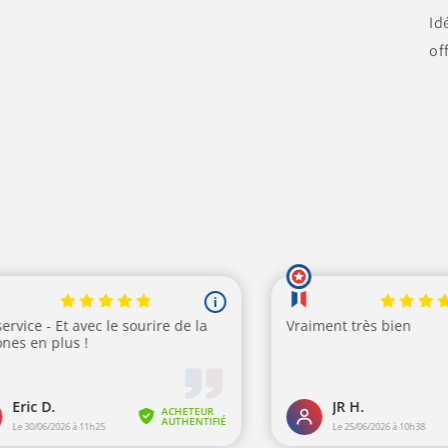
Id
of