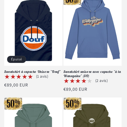
Épuisé
Sweatshirt à capuche Unisexe "Douf"
Sweatshirt unisexe avec capuche "à la
★★★★★
★★★★★
(1 avis)
Wanegaine" (SO)
★★★★★
★★★★★
(2 avis)
Prix
€89,00 EUR
Prix
€89,00 EUR
habituel
habituel