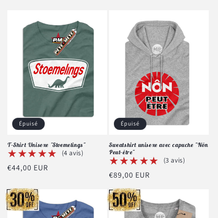
habituel
habituel
Épuisé
Épuisé
T-Shirt Unisexe "Stoemelings"
Sweatshirt unisexe avec capuche "Nôn
★★★★★
★★★★★
(4 avis)
Peut-être"
★★★★★
★★★★★
(3 avis)
Prix
€44,00 EUR
Prix
€89,00 EUR
habituel
habituel