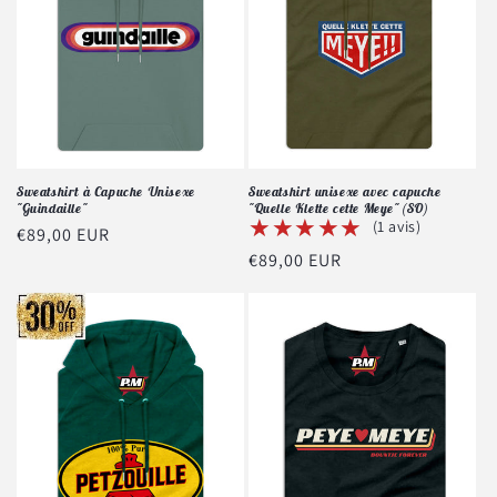
Sweatshirt à Capuche Unisexe
Sweatshirt unisexe avec capuche
"Guindaille"
"Quelle Klette cette Meye" (SO)
★★★★★
★★★★★
(1 avis)
Prix
€89,00 EUR
Prix
€89,00 EUR
habituel
habituel