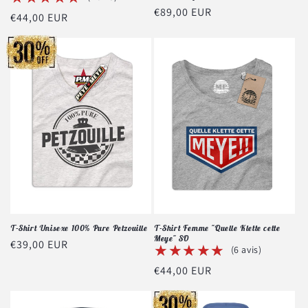
Prix
€89,00 EUR
Prix
€44,00 EUR
habituel
habituel
T-Shirt Unisexe 100% Pure Petzouille
T-Shirt Femme "Quelle Klette cette
Meye" SO
Prix
€39,00 EUR
★★★★★
★★★★★
(6 avis)
habituel
Prix
€44,00 EUR
habituel