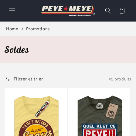
et
passer
Panier
au
contenu
Home
Promotions
C
Soldes
o
l
Filtrer et trier
45 produits
l
e
c
t
i