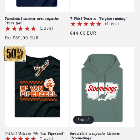
Sweatshirt unisexe avec capuche
T-Shirt Unisexe "Belgian raining"
★★★★★
★★★★★
"Volle Gaz"
(4 avis)
★★★★★
★★★★★
(1 avis)
Prix
€44,00 EUR
Prix
Du €89,00 EUR
habituel
habituel
Épuisé
T-Shirt Unisexe "Mr Van Piperzeel"
Sweatshirt à capuche Unisexe
★★★★★
★★★★★
(1 avis)
"Stoemelings"