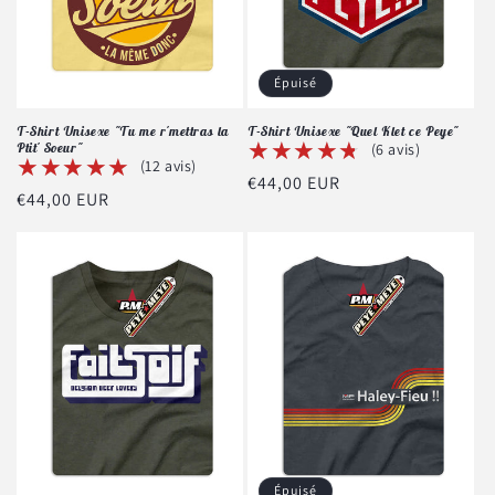
o
n
Épuisé
:
T-Shirt Unisexe "Tu me r'mettras la
T-Shirt Unisexe "Quel Klet ce Peye"
★★★★★
★★★★★
Ptit' Soeur"
(6 avis)
★★★★★
★★★★★
(12 avis)
Prix
€44,00 EUR
Prix
€44,00 EUR
habituel
habituel
Épuisé