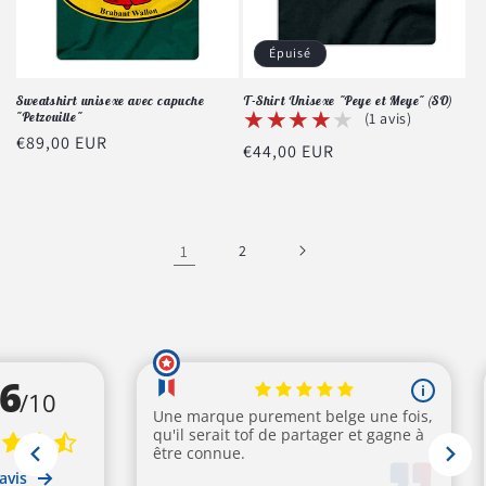
Épuisé
Sweatshirt unisexe avec capuche
T-Shirt Unisexe "Peye et Meye" (SO)
★★★★★
★★★★★
"Petzouille"
(1 avis)
Prix
€89,00 EUR
Prix
€44,00 EUR
habituel
habituel
1
2