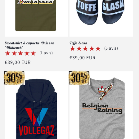
Sweatshirt à capuche Unisexe
Toffe Slash
★★★★★
★★★★★
"Dikkenek"
(5 avis)
★★★★★
★★★★★
(1 avis)
Prix
€39,00 EUR
Prix
€89,00 EUR
habituel
habituel