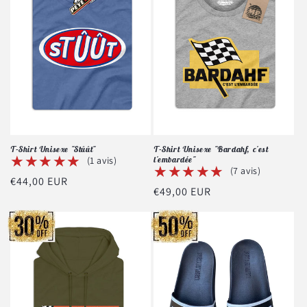
T-Shirt Unisexe "Stûût"
T-Shirt Unisexe "Bardahf, c'est
★★★★★
★★★★★
(1 avis)
l'embardée"
★★★★★
★★★★★
(7 avis)
Prix
€44,00 EUR
Prix
€49,00 EUR
habituel
habituel