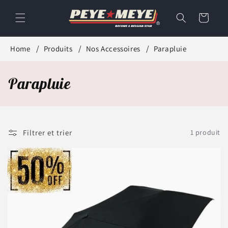
et
passer
Panier
au
contenu
Home
Produits
Nos Accessoires
Parapluie
C
Parapluie
o
l
Filtrer et trier
1 produit
l
e
c
t
i