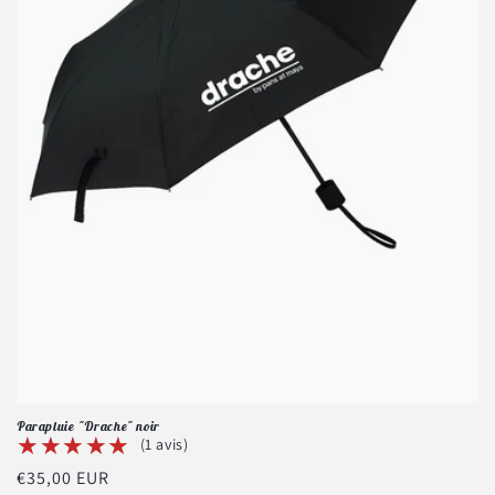
o
n
:
Parapluie "Drache" noir
★★★★★
★★★★★
(1 avis)
Prix
€35,00 EUR