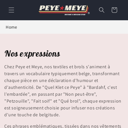
et
passer
Panier
au
contenu
Home
C
Nos expressions
o
Chez Peye et Meye, nos textiles et brols s'animent à
l
travers un vocabulaire typiquement belge, transformant
chaque pièce en une déclaration d'humour et
l
d'authenticité. De "Quel Klet ce Peye" à "Bardahf, c'est
l'embardée", en passant par "Non peut-être",
e
"Petzouille", "Fait soif" et "Qué brol", chaque expression
c
est soigneusement choisie pour infuser nos créations
d'une touche de belgitude.
t
Ces phrases emblématiques, tissées dans nos vêtements