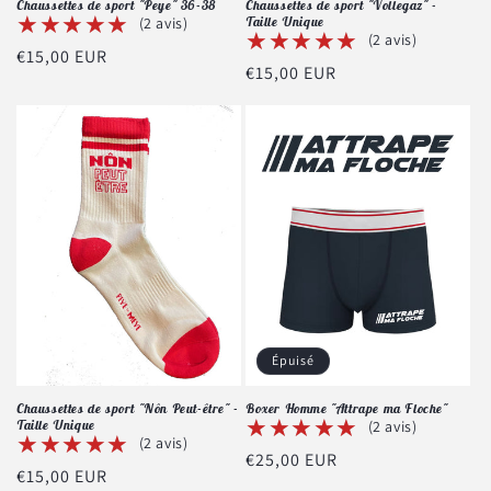
Chaussettes de sport "Peye" 36-38
Chaussettes de sport "Vollegaz" -
★★★★★
★★★★★
(2 avis)
Taille Unique
★★★★★
★★★★★
(2 avis)
Prix
€15,00 EUR
Prix
€15,00 EUR
habituel
habituel
Épuisé
Chaussettes de sport "Nôn Peut-être" -
Boxer Homme "Attrape ma Floche"
★★★★★
★★★★★
Taille Unique
(2 avis)
★★★★★
★★★★★
(2 avis)
Prix
€25,00 EUR
Prix
€15,00 EUR
habituel