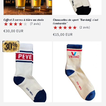
Coffret 3 verres à bière au choix
Chaussettes de sport "Bardahf, c'est
★★★★★
★★★★★
(7 avis)
l'embardée"
★★★★★
★★★★★
(2 avis)
Prix
€30,00 EUR
Prix
€15,00 EUR
habituel
habituel