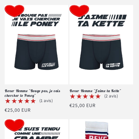
habituel
Boxer Homme "Bouge pas, je vais
Boxer Homme "J'aime ta Kette"
★★★★★
★★★★★
chercher le Poney"
(2 avis)
★★★★★
★★★★★
(1 avis)
Prix
€25,00 EUR
Prix
€25,00 EUR
habituel
habituel