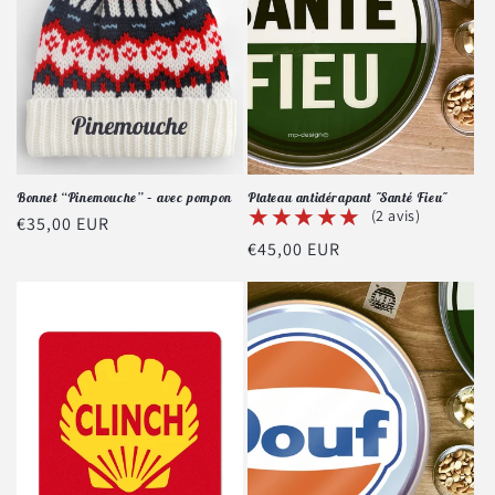
Bonnet “Pinemouche” – avec pompon
Plateau antidérapant "Santé Fieu"
★★★★★
★★★★★
(2 avis)
Prix
€35,00 EUR
Prix
€45,00 EUR
habituel
habituel