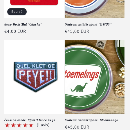
Épuisé
Sous-Bock Mat "Clinche"
Plateau antidérapant "DOUF"
Prix
€4,00 EUR
Prix
€45,00 EUR
habituel
habituel
Écusson brodé "Quel Klet ce Peye"
Plateau antidérapant "Stoemelings"
★★★★★
★★★★★
(1 avis)
Prix
€45,00 EUR