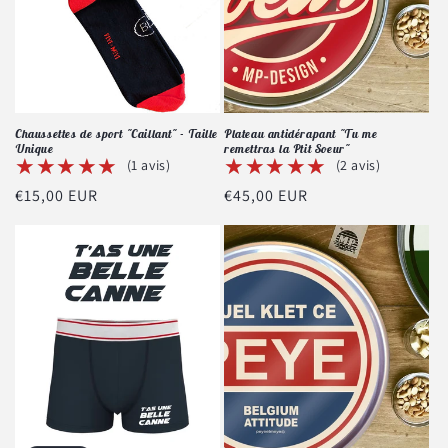
Chaussettes de sport "Caillant" - Taille
Plateau antidérapant "Tu me
Unique
remettras la Ptit Soeur"
★★★★★
★★★★★
★★★★★
★★★★★
(1 avis)
(2 avis)
Prix
€15,00 EUR
Prix
€45,00 EUR
habituel
habituel