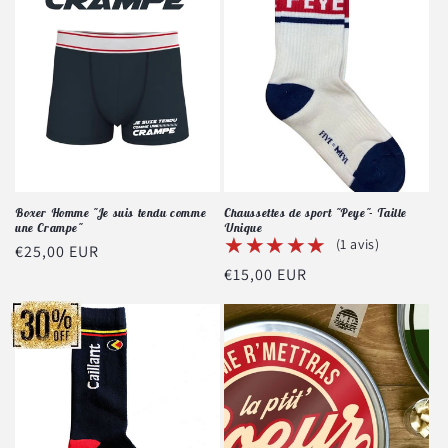
Boxer Homme "Je suis tendu comme
Chaussettes de sport "Peye"- Taille
une Crampe"
Unique
★★★★★
★★★★★
(1 avis)
Prix
€25,00 EUR
Prix
€15,00 EUR
habituel
habituel