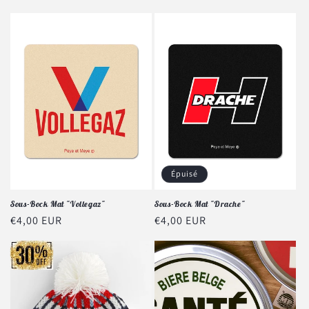
habituel
Épuisé
Sous-Bock Mat "Vollegaz"
Sous-Bock Mat "Drache"
Prix
€4,00 EUR
Prix
€4,00 EUR
habituel
habituel