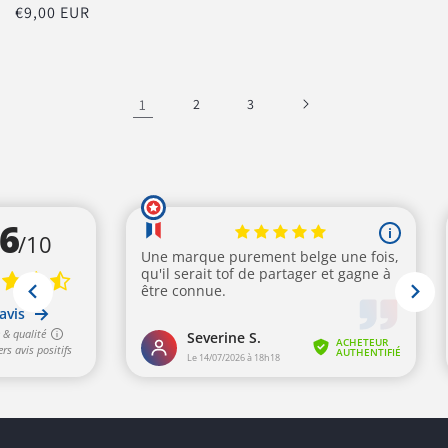
Prix
€9,00 EUR
habituel
habituel
1
2
3