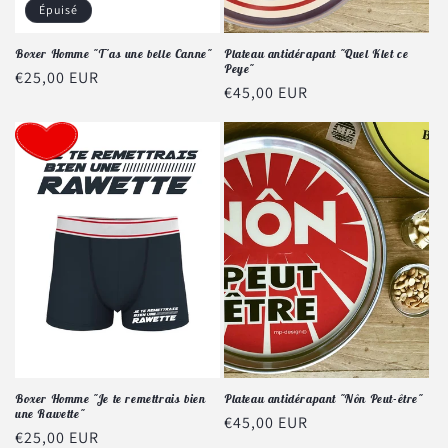
Épuisé
Boxer Homme "T'as une belle Canne"
Plateau antidérapant "Quel Klet ce
Peye"
Prix
€25,00 EUR
Prix
€45,00 EUR
habituel
habituel
Boxer Homme "Je te remettrais bien
Plateau antidérapant "Nôn Peut-être"
une Rawette"
Prix
€45,00 EUR
Prix
€25,00 EUR
habituel