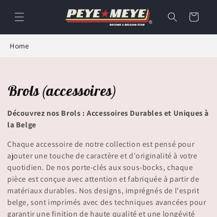
et
passer
Panier
au
contenu
Home
C
Brols (accessoires)
o
Découvrez nos Brols : Accessoires Durables et Uniques à
l
la Belge
l
Chaque accessoire de notre collection est pensé pour
ajouter une touche de caractère et d'originalité à votre
e
quotidien. De nos porte-clés aux sous-bocks, chaque
pièce est conçue avec attention et fabriquée à partir de
c
matériaux durables. Nos designs, imprégnés de l'esprit
t
belge, sont imprimés avec des techniques avancées pour
garantir une finition de haute qualité et une longévité